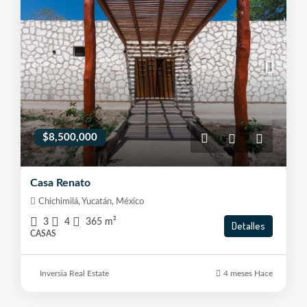
$8,500,000
Casa Renato
Chichimilá, Yucatán, México
3
4
365
m²
Detalles
CASAS
Inversia Real Estate
4 meses Hace