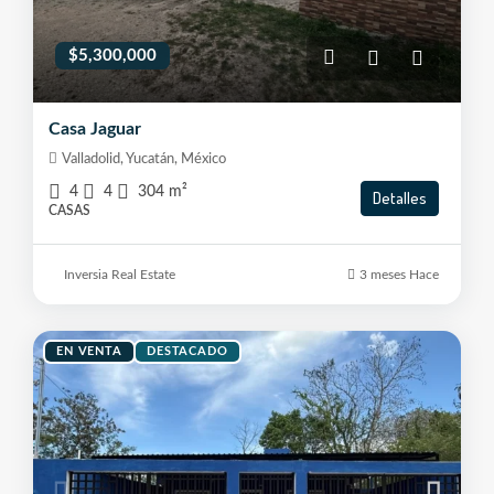
$5,300,000
Casa Jaguar
Valladolid, Yucatán, México
4
4
304
m²
Detalles
CASAS
Inversia Real Estate
3 meses Hace
EN VENTA
DESTACADO