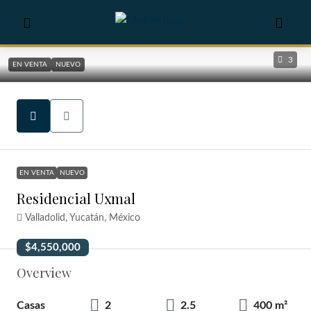
3
EN VENTA
NUEVO
EN VENTA
NUEVO
Residencial Uxmal
Valladolid, Yucatán, México
$4,550,000
Overview
Casas
2
2.5
400 m²