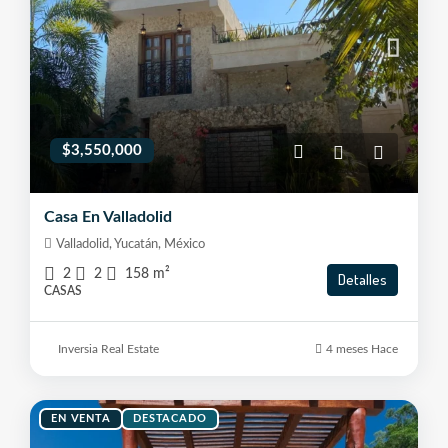
$3,550,000
Casa En Valladolid
Valladolid, Yucatán, México
2
2
158
m²
Detalles
CASAS
Inversia Real Estate
4 meses Hace
EN VENTA
DESTACADO