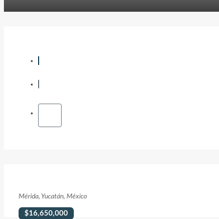
Casa En Yucatán Country Clu
Mérida, Yucatán, México
$16,650,000