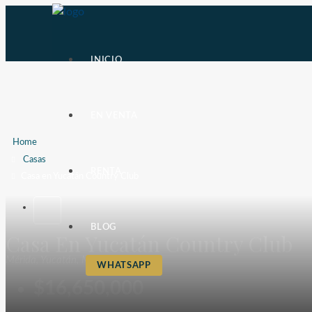
INICIO
EN VENTA
Home
Casas
RENTA
Casa en Yucatán Country Club
BLOG
Casa En Yucatán Country Club
Mérida, Yucatán, México
WHATSAPP
$16,650,000