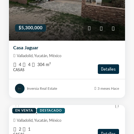
$5,300,000
Casa Jaguar
Valladolid, Yucatán, México
4
4
304
m²
Detalles
CASAS
Inversia Real Estate
3 meses Hace
$2,300,000
EN VENTA
DESTACADO
Casa Las Palmas
Valladolid, Yucatán, México
2
1
Detalles