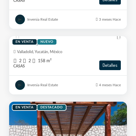
CASAS
Inversia Real Estate
3 meses Hace
$3,550,000
EN VENTA
NUEVO
Casa En Valladolid
Valladolid, Yucatán, México
2
2
158
m²
Detalles
CASAS
Inversia Real Estate
4 meses Hace
EN VENTA
DESTACADO