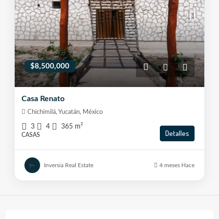
$8,500,000
Casa Renato
Chichimilá, Yucatán, México
3
4
365
m²
Detalles
CASAS
Inversia Real Estate
4 meses Hace