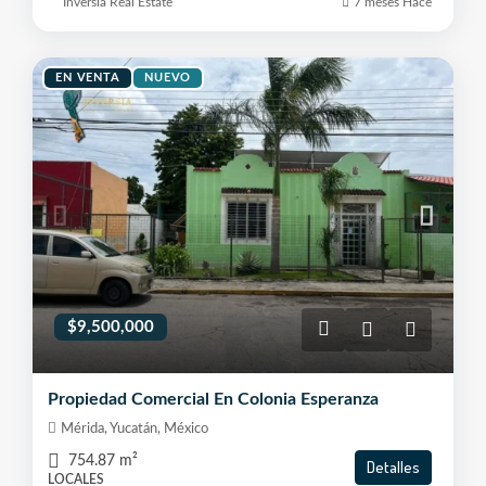
Inversia Real Estate
7 meses Hace
EN VENTA
NUEVO
$9,500,000
Propiedad Comercial En Colonia Esperanza
Mérida, Yucatán, México
754.87
m²
Detalles
LOCALES