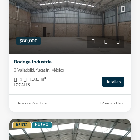
$80,000
Bodega Industrial
Valladolid, Yucatán, México
1
1000
m²
Detalles
LOCALES
Inversia Real Estate
7 meses Hace
RENTA
NUEVO