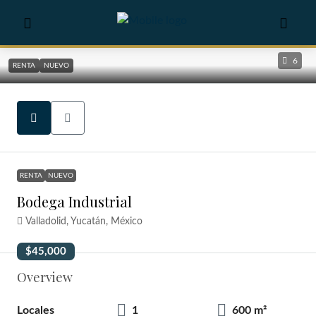
6
RENTA
NUEVO
RENTA
NUEVO
Bodega Industrial
Valladolid, Yucatán, México
$45,000
Overview
Locales
1
600 m²