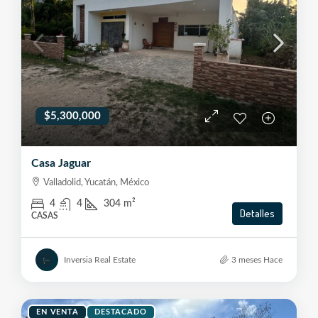
$5,300,000
Casa Jaguar
Valladolid, Yucatán, México
4
4
304
m²
Detalles
CASAS
Inversia Real Estate
3 meses Hace
EN VENTA
DESTACADO