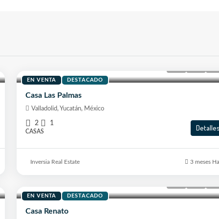
$2,300,000
EN VENTA
DESTACADO
Casa Las Palmas
Valladolid, Yucatán, México
2
1
Detalle
CASAS
Inversia Real Estate
3 meses H
$8,500,000
EN VENTA
DESTACADO
Casa Renato