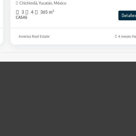
Chichimilá, Yucatán, México
3
4
365
m²
Detalle
CASAS
Inversia Real Estate
4 meses H