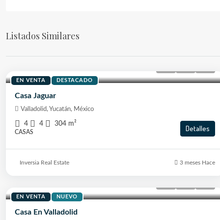
Listados Similares
$5,300,000
EN VENTA
DESTACADO
Casa Jaguar
Valladolid, Yucatán, México
4
4
304
m²
Detalles
CASAS
Inversia Real Estate
3 meses Hace
$3,550,000
EN VENTA
NUEVO
Casa En Valladolid