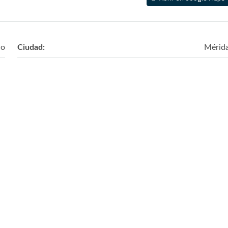
co
Ciudad:
Mérid