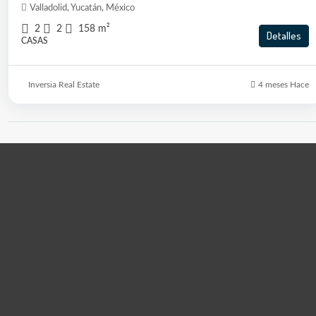
Valladolid, Yucatán, México
2
2
158
m²
Detalles
CASAS
Inversia Real Estate
4 meses Hace