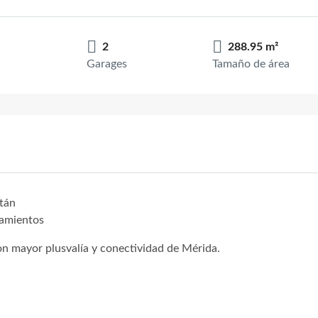
2
288.95 m²
Garages
Tamaño de área
tán
namientos
on mayor plusvalía y conectividad de Mérida.