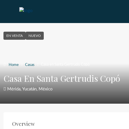
EN VENTA
NUEVO
Casa en Santa Gertrudis Copó
Home
Casas
Casa En Santa Gertrudis Copó
Mérida, Yucatán, México
Overview